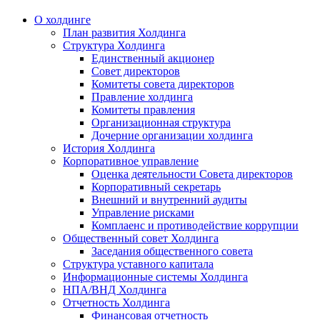
О холдинге
План развития Холдинга
Структура Холдинга
Единственный акционер
Совет директоров
Комитеты совета директоров
Правление холдинга
Комитеты правления
Организационная структура
Дочерние организации холдинга
История Холдинга
Корпоративное управление
Оценка деятельности Совета директоров
Корпоративный секретарь
Внешний и внутренний аудиты
Управление рисками
Комплаенс и противодействие коррупции
Общественный совет Холдинга
Заседания общественного совета
Структура уставного капитала
Информационные системы Холдинга
НПА/ВНД Холдинга
Отчетность Холдинга
Финансовая отчетность