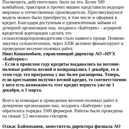
Посмотреть, действительно, было на что. Более 500
комбайнов, тракторов и прочих машин представили ведущие
мировые и отечественные производители. Приглянувшуюся
модель можно было приобрести, в том числе и оформив в
кредит. Благодаря доступным и удешевлённым займам от
дочерней организации нац. холдинга «Байтерек» - аграрной
кредитной корпорации сделать это
сельхозтоваропроизводителям стало намного проще. Помимо
закупки сельхозтехники, через АПК активно финансируют и
проведение весенне-полевых работ.
Нияз Кошкимбаев, управляющий директор АО «НУХ
«Байтерек»:
- Если в прошлом году кредиты выдавались на весенне-
полевые работы весной и возвращались 1 декабря, то в
этом году это программа у нас более расширена. Теперь,
если крестьянин получил весной кредит, то соответственно
у него есть возможность этот кредит вернуть уже не 1
декабря, а 1 марта.
Всего за помощью в проведении весенне-полевых работ в
дочернюю организацию нац. холдинга «Байтерек» уже
обратилось порядка 3500 фермеров. Работы были проведены
на свыше 3,5 миллиона гектаров.
Олжас Баймаханов, заместитель директора филиала АО