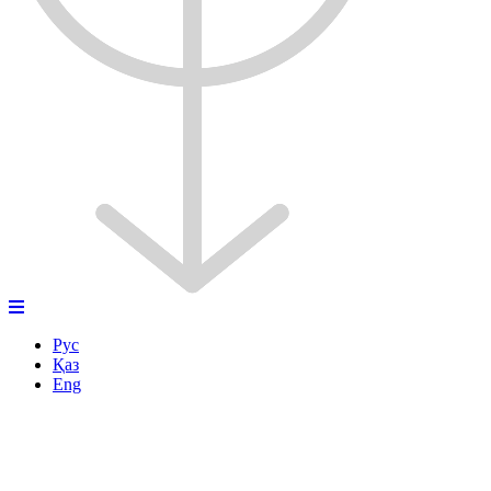
Рус
Қаз
Eng