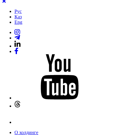
Рус
Қаз
Eng
О холдинге