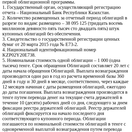
первой облигационной программы.
1. Государственный орган, осуществляющий регистрацию
отчета – Национальный Банк Республики Казахстан.
2. Количество размещенных за отчетный период облигаций в
разрезе по видам: размещено – 38 095 125 (тридцать восемь
миллионов девяносто пять тысяч сто двадцать пять) штук
купонных облигаций без обеспечения.
3. Свидетельство о государственной регистрации ценных
бумаг от 20 марта 2015 года № Е73-2.
4. Национальный идентификационный номер
KZP02Y20E738.
5. Номинальная стоимость одной облигации – 1 000 (одна
тысяча) тенге. Срок обращения Облигаций составляет 20 лет с
даты начала обращения Облигаций. Выплата вознаграждения
производится один раз в год из расчета временной базы 360
дней в году и 30 дней в месяце, соответственно, через каждые
12 месяцев начиная с даты размещения облигаций, ежегодно
до даты погашения. Выплата вознаграждения производится в
тенге путем перевода денег на текущие счета держателей в
течение 10 (десяти) рабочих дней со дня, следующего за днем
фиксации реестра держателей облигаций. Реестр держателей
облигаций фиксируется на начало последнего дня
соответствующего купонного периода. Облигации
погашаются по номинальной стоимости облигаций в тенге с
одновременной выплатой вознаграждения путем перевода