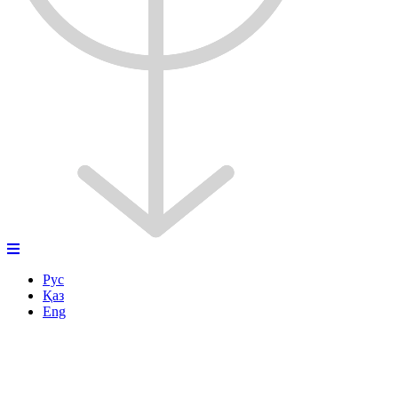
Рус
Қаз
Eng