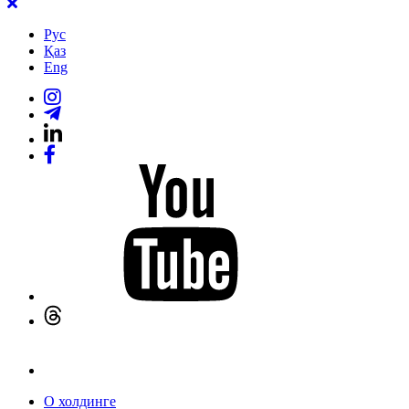
Рус
Қаз
Eng
О холдинге