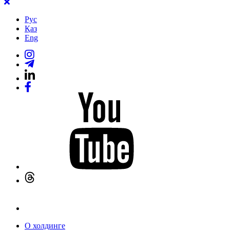
Рус
Қаз
Eng
О холдинге