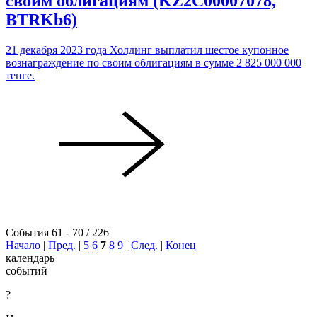
своим облигациям (KZ2C00007078,
BTRKb6)
21 декабря 2023 года Холдинг выплатил шестое купонное
вознаграждение по своим облигациям в сумме 2 825 000 000
тенге.
События 61 - 70 / 226
Начало
|
Пред.
|
5
6
7
8
9
|
След.
|
Конец
календарь
событий
?