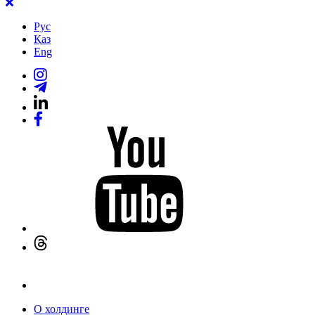
Рус
Қаз
Eng
О холдинге