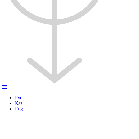
Рус
Қаз
Eng