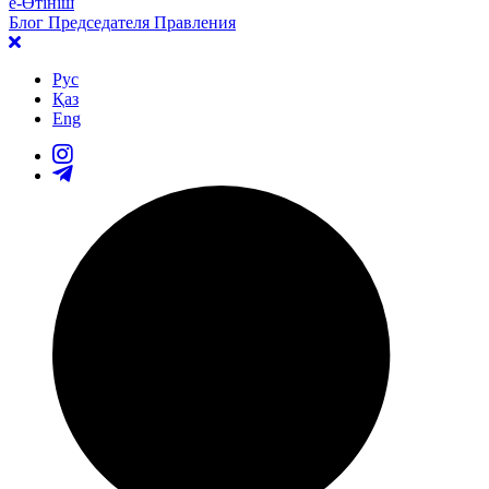
е-Өтініш
Блог Председателя Правления
Рус
Қаз
Eng