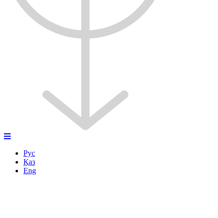
Рус
Қаз
Eng