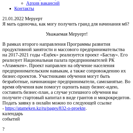
Архив вакансий
Контакты
21.01.2022 Меруерт
Я мать одиночка, как могу получить гранд для начинания мб?
Уважаемая Меруерт!
В рамках второго направления Программы развития
продуктивной занятости и массового предпринимательства
на 2017-2021 годы «Еңбек» реализуется проект «Бастау». Его
реализует Национальная палата предпринимателей РК
«Атамекен». Проект направлен на обучение населения
предпринимательским навыкам, а также сопровождению их
бизнес-проектов. Участниками обучения могут быть
безработные, начинающие предприниматели, самозанятые. Во
время обучения вам помогут оценить вашу бизнес-идею,
составить бизнес-план, а случае успешного обучения вы
получите стартовый капитал в виде грантов и микрокредитов.
Подать заявку в онлайн можно по следующей ссылке
-
https://atameken.kz/ru/pages/832-o-proekte
.
календарь
событий
?