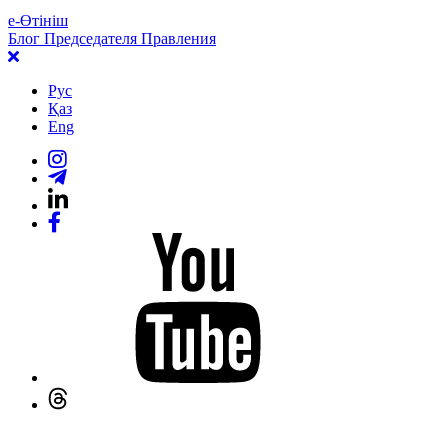
е-Өтініш
Блог Председателя Правления
Рус
Қаз
Eng