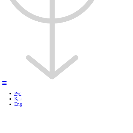
Рус
Қаз
Eng