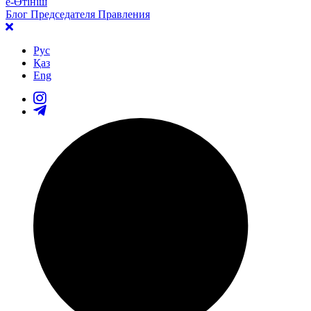
е-Өтініш
Блог Председателя Правления
Рус
Қаз
Eng