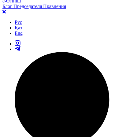
е-Өтініш
Блог Председателя Правления
Рус
Қаз
Eng