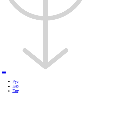
Рус
Қаз
Eng