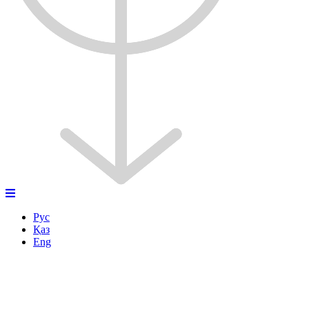
Рус
Қаз
Eng