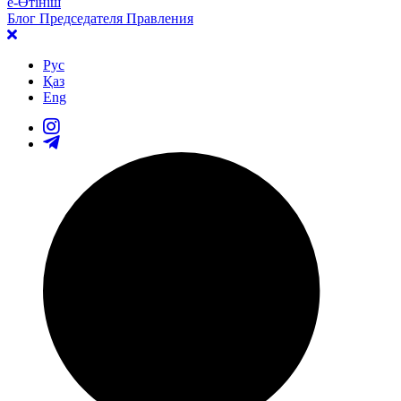
е-Өтініш
Блог Председателя Правления
Рус
Қаз
Eng