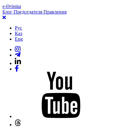
е-Өтініш
Блог Председателя Правления
Рус
Қаз
Eng