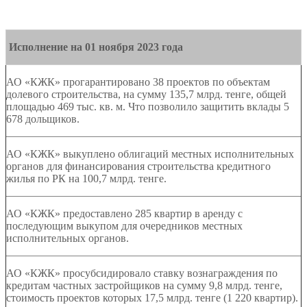
Исполнение на 01
ноября
2023 года
АО «КЖК» прогарантировано
38
проектов по объектам
долевого строительства, на сумму
135
,
7
млрд. тенге, общей
площадью
469
тыс. кв. м. Что позволило защитить вклады
5
678
дольщиков.
АО «КЖК» выкуплено облигаций местных исполнительных
органов для финансирования строительства кредитного
жилья по РК на
100
,
7
млрд. тенге.
АО «КЖК» предоставлено
285
квартир в аренду с
последующим выкупом для очередников местных
исполнительных органов.
АО «КЖК» просубсидировало ставку вознаграждения по
кредитам частных застройщиков на сумму
9
,
8
млрд. тенге,
стоимость проектов которых 1
7
,
5
млрд. тенге (1
220
квартир).