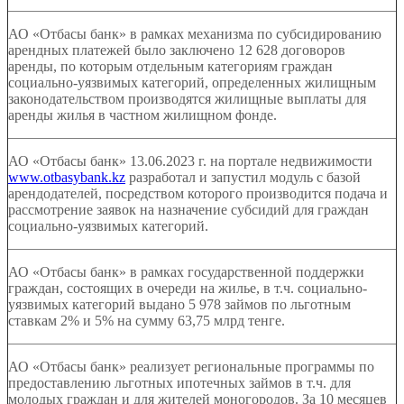
АО «Отбасы банк» в рамках механизма по субсидированию
арендных платежей было заключено 12 628 договоров
аренды, по которым отдельным категориям граждан
социально-уязвимых категорий, определенных жилищным
законодательством производятся жилищные выплаты для
аренды жилья в частном жилищном фонде.
АО «Отбасы банк» 13.06.2023 г. на портале
недвижимости
www.otbasybank.kz
разработал и запустил модуль с базой
арендодателей,
посредством которого производится подача и
рассмотрение заявок на назначение субсидий для граждан
социально-уязвимых категорий.
АО «Отбасы банк» в рамках государственной поддержки
граждан, состоящих в очереди на жилье, в т.ч. социально-
уязвимых категорий выдано 5 978 займов по льготным
ставкам 2% и 5% на сумму 63,75 млрд тенге.
АО «Отбасы банк» реализует региональные программы по
предоставлению льготных ипотечных займов в т.ч. для
молодых граждан и для жителей моногородов. За 10 месяцев