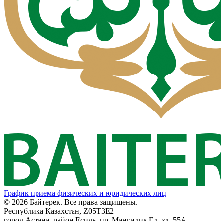
График приема физических и юридических лиц
© 2026 Байтерек. Все права защищены.
Республика Казахстан, Z05T3E2
город Астана, район Есиль, пр. Мангилик Ел, зд. 55А