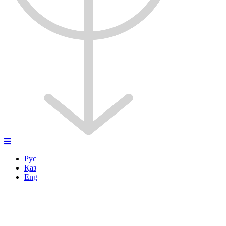
Рус
Қаз
Eng