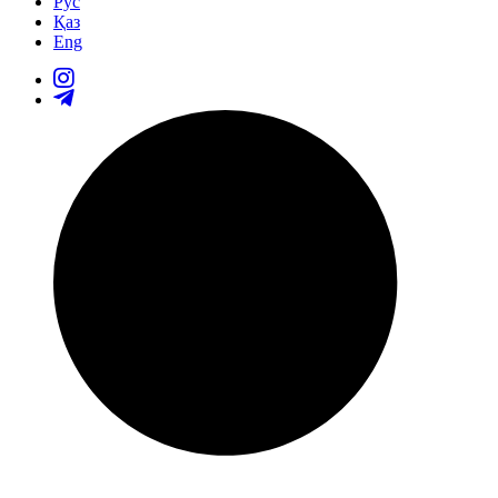
Рус
Қаз
Eng