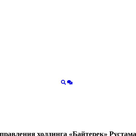
я правления холдинга «Байтерек» Руста