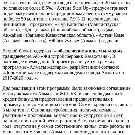
лет включительно, размер кредита не превышает 20 млн тенге
по ставке не более 8,5%. «Астана Start Up» предусматривает
поддержку начинающих предпринимателей на сумму займа
не более 50 млн тенге по ставке 7,9%. В перечне других
инициатив – программы «Нұр Капитал» (Мангистауская
область), «Қос қолдау» (Костанайская область), «Даму
Ақжайық» (Западно-Казахстанская область), «Алтын Кеме»
(Атырауская область), «Жібек Жолы» (Алматы) и другие.
Второй блок поддержки –
обеспечение жильем молодых
граждан
через АО «Жилстройсбербанк Казахстана». В
настоящее время данный проект реализуется в рамках
программы «Алматы жастары», разработанной согласно
«Дорожной карте поддержки молодежи города Алматы на
2017-2020 годы».
Для реализации этой программы было заключено соглашение
между акиматом Алматы и ЖССБК, выделен бюджетный
кредит банку для предоставления предварительных и
промежуточных жилищных займов. Сумма кредита составила
3 млрд тенге. Основные требования, предъявляемые к
участникам программы: возраст обоих супругов до 35 лет,
наличие постоянной регистрации в Алматы не менее одного
года, отсутствие у семьи собственного жилья, стаж работы не
менее шести месяцев в Алматы, наличие дополнительного