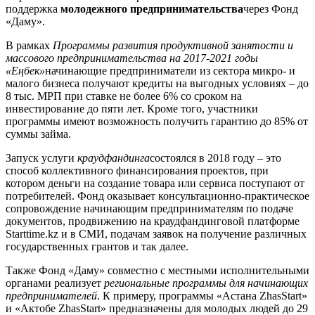
поддержка
молодежного предпринимательства
через Фонд
«Даму».
В рамках
Программы развития продуктивной занятости и
массового предпринимательства на 2017-2021 годы
«Еңбек»
начинающие предприниматели из сектора микро- и
малого бизнеса получают кредиты на выгодных условиях – до
8 тыс. МРП при ставке не более 6% со сроком на
инвестирование до пяти лет. Кроме того, участники
программы имеют возможность получить гарантию до 85% от
суммы займа.
Запуск услуги
краудфандинга
состоялся в 2018 году – это
способ коллективного финансирования проектов, при
котором деньги на создание товара или сервиса поступают от
потребителей. Фонд оказывает консультационно-практическое
сопровождение начинающим предпринимателям по подаче
документов, продвижению на краудфандинговой платформе
Starttime.kz и в СМИ, подачам заявок на получение различных
государственных грантов и так далее.
Также Фонд «Даму» совместно с местными исполнительными
органами реализует
региональные программы для начинающих
предпринимателей
. К примеру, программы «Астана ZhasStart»
и «Актобе ZhasStart» предназначены для молодых людей до 29