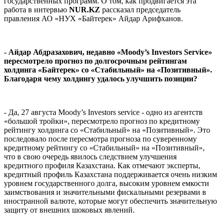
государственных программ. О том, как продвигается эта
работа в интервью
NUR.KZ
рассказал председатель
правления АО «НУХ «Байтерек» Айдар Арифханов.
- Айдар Абдразахович, недавно «Moody’s Investors Service»
пересмотрело прогноз по долгосрочным рейтингам
холдинга «Байтерек» со «Стабильный» на «Позитивный».
Благодаря чему холдингу удалось улучшить позиции?
- Да, 27 августа Moody’s Investors service - одно из агентств
«большой тройки», пересмотрело прогноз по кредитному
рейтингу холдинга со «Стабильный» на «Позитивный». Это
последовало после пересмотра прогноза по суверенному
кредитному рейтингу со «Стабильный» на «Позитивный»,
что в свою очередь явилось следствием улучшения
кредитного профиля Казахстана. Как отмечают эксперты,
кредитный профиль Казахстана поддерживается очень низким
уровнем государственного долга, высоким уровнем емкости
заимствования и значительными фискальными резервами в
иностранной валюте, которые могут обеспечить значительную
защиту от внешних шоковых явлений.