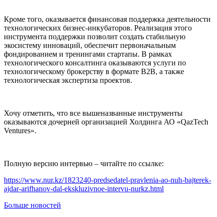
Кроме того, оказывается финансовая поддержка деятельности
технологических бизнес-инкубаторов. Реализация этого
инструмента поддержки позволит создать стабильную
экосистему инноваций, обеспечит первоначальным
фондированием и тренингами стартапы. В рамках
технологического консалтинга оказываются услуги по
технологическому брокерству в формате В2В, а также
технологическая экспертиза проектов.
Хочу отметить, что все вышеназванные инструменты
оказываются дочерней организацией Холдинга АО «QazTech
Ventures».
Полную версию интервью – читайте по ссылке:
https://www.nur.kz/1823240-predsedatel-pravlenia-ao-nuh-bajterek-
ajdar-arifhanov-dal-ekskluzivnoe-intervu-nurkz.html
Больше новостей