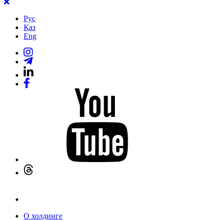
Рус
Қаз
Eng
О холдинге