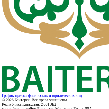
График приема физических и юридических лиц
© 2026 Байтерек. Все права защищены.
Республика Казахстан, Z05T3E2
город Астана, район Есиль, пр. Мангилик Ел, зд. 55А