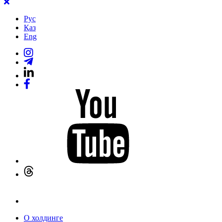
Рус
Қаз
Eng
О холдинге