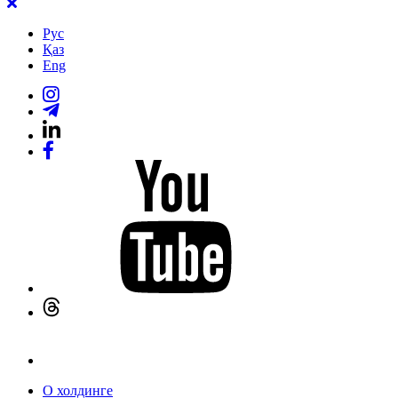
Рус
Қаз
Eng
О холдинге