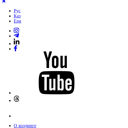
Рус
Қаз
Eng
О холдинге