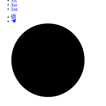
Рус
Қаз
Eng