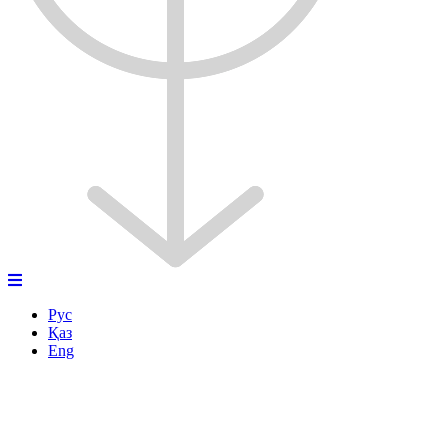
Рус
Қаз
Eng