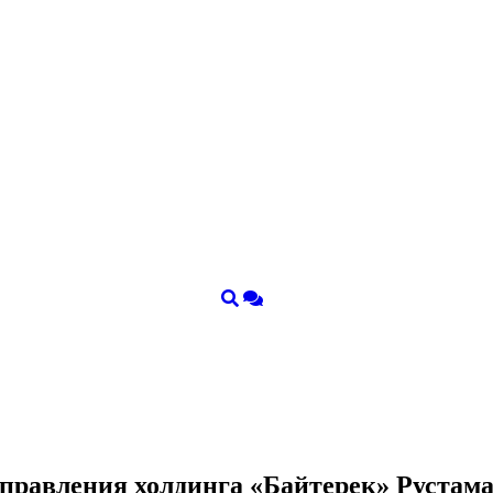
я правления холдинга «Байтерек» Руста