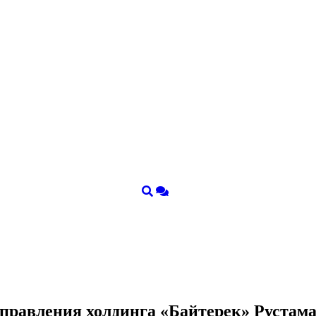
я правления холдинга «Байтерек» Руста