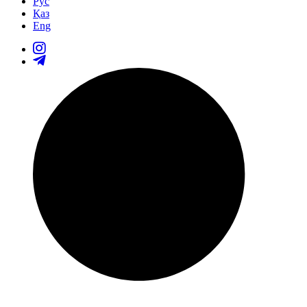
Рус
Қаз
Eng