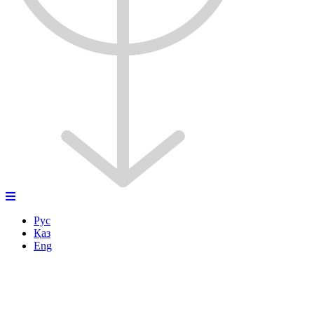
Рус
Қаз
Eng