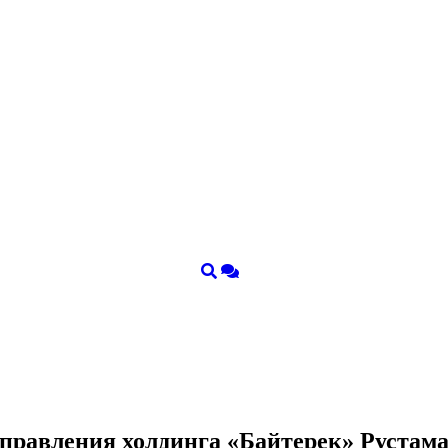
я правления холдинга «Байтерек» Руста