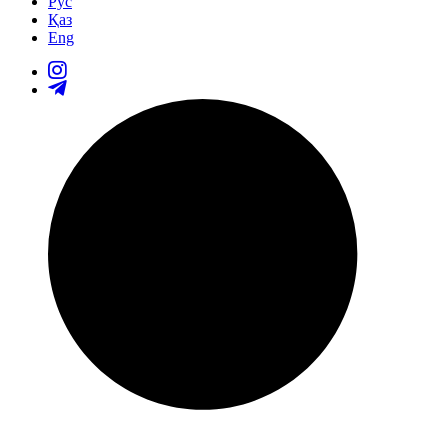
Рус
Қаз
Eng