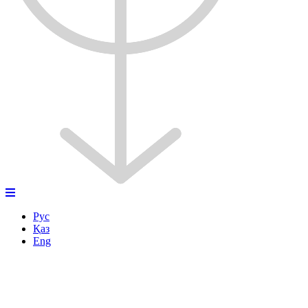
Рус
Қаз
Eng