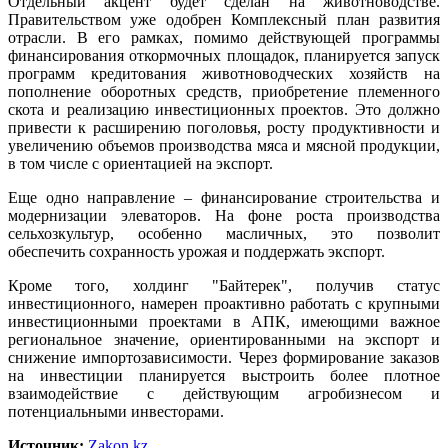
Отдельный акцент будет сделан на животноводстве.
Правительством уже одобрен Комплексный план развития
отрасли. В его рамках, помимо действующей программы
финансирования откормочных площадок, планируется запуск
программ кредитования животноводческих хозяйств на
пополнение оборотных средств, приобретение племенного
скота и реализацию инвестиционных проектов. Это должно
привести к расширению поголовья, росту продуктивности и
увеличению объемов производства мяса и мясной продукции,
в том числе с ориентацией на экспорт.
Еще одно направление – финансирование строительства и
модернизации элеваторов. На фоне роста производства
сельхозкультур, особенно масличных, это позволит
обеспечить сохранность урожая и поддержать экспорт.
Кроме того, холдинг "Байтерек", получив статус
инвестиционного, намерен проактивно работать с крупными
инвестиционными проектами в АПК, имеющими важное
региональное значение, ориентированными на экспорт и
снижение импортозависимости. Через формирование заказов
на инвестиции планируется выстроить более плотное
взаимодействие с действующим агробизнесом и
потенциальными инвесторами.
Источник:
Zakon.kz