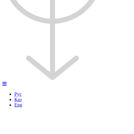
Рус
Қаз
Eng