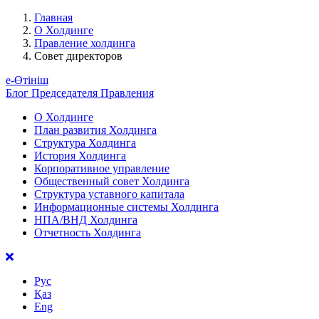
Главная
О Холдинге
Правление холдинга
Совет директоров
е-Өтініш
Блог Председателя Правления
О Холдинге
План развития Холдинга
Структура Холдинга
История Холдинга
Корпоративное управление
Общественный совет Холдинга
Структура уставного капитала
Информационные системы Холдинга
НПА/ВНД Холдинга
Отчетность Холдинга
Рус
Қаз
Eng