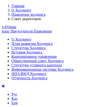
Главная
О Холдинге
Правление холдинга
Совет директоров
е-Өтініш
Блог Председателя Правления
О Холдинге
План развития Холдинга
Структура Холдинга
История Холдинга
Корпоративное управление
Общественный совет Холдинга
Структура уставного капитала
Информационные системы Холдинга
НПА/ВНД Холдинга
Отчетность Холдинга
Рус
Қаз
Eng