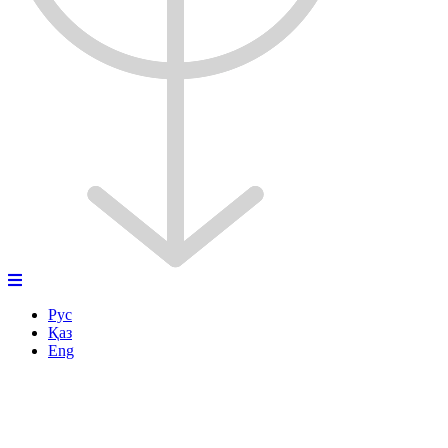
Рус
Қаз
Eng