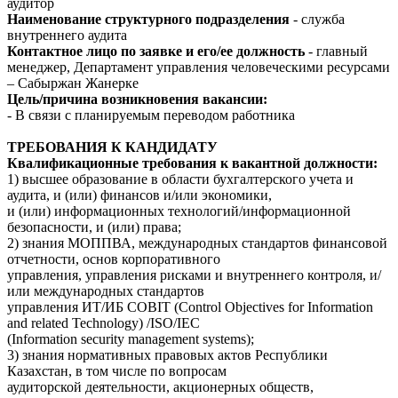
аудитор
Наименование структурного подразделения
- служба
внутреннего аудита
Контактное лицо по заявке и его/ее должность
- главный
менеджер, Департамент управления человеческими ресурсами
– Сабыржан Жанерке
Цель/причина возникновения вакансии:
- В связи с планируемым переводом работника
ТРЕБОВАНИЯ К КАНДИДАТУ
Квалификационные требования к вакантной должности:
1) высшее образование в области бухгалтерского учета и
аудита, и (или) финансов и/или экономики,
и (или) информационных технологий/информационной
безопасности, и (или) права;
2) знания МОППВА, международных стандартов финансовой
отчетности, основ корпоративного
управления, управления рисками и внутреннего контроля, и/
или международных стандартов
управления ИТ/ИБ COBIT (Control Objectives for Information
and related Technology) /ISO/IEC
(Information security management systems);
3) знания нормативных правовых актов Республики
Казахстан, в том числе по вопросам
аудиторской деятельности, акционерных обществ,