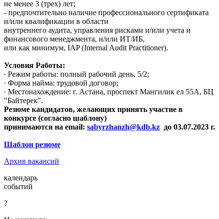
не менее 3 (трех) лет;
- предпочтительно наличие профессионального сертификата
и/или квалификации в области
внутреннего аудита, управления рисками и/или учета и
финансового менеджмента, и/или ИТ/ИБ,
или как минимум, IAP (Internal Audit Practitioner).
Условия Работы:
∙ Режим работы: полный рабочий день, 5/2;
∙ Форма найма: трудовой договор;
∙ Местонахождение: г. Астана, проспект Мангилик ел 55А, БЦ
"Байтерек".
Резюме кандидатов, желающих принять участие в
конкурсе (согласно шаблону)
принимаются на email:
sabyrzhanzh@kdb.kz
до 03.07.2023 г.
Шаблон резюме
Архив вакансий
календарь
событий
?