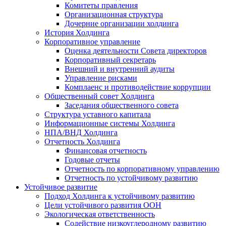
Комитеты правления
Организационная структура
Дочерние организации холдинга
История Холдинга
Корпоративное управление
Оценка деятельности Совета директоров
Корпоративный секретарь
Внешний и внутренний аудиты
Управление рисками
Комплаенс и противодействие коррупции
Общественный совет Холдинга
Заседания общественного совета
Структура уставного капитала
Информационные системы Холдинга
НПА/ВНД Холдинга
Отчетность Холдинга
Финансовая отчетность
Годовые отчеты
Отчетность по корпоративному управлению
Отчетность по устойчивому развитию
Устойчивое развитие
Подход Холдинга к устойчивому развитию
Цели устойчивого развития ООН
Экологическая ответственность
Содействие низкоуглеродному развитию