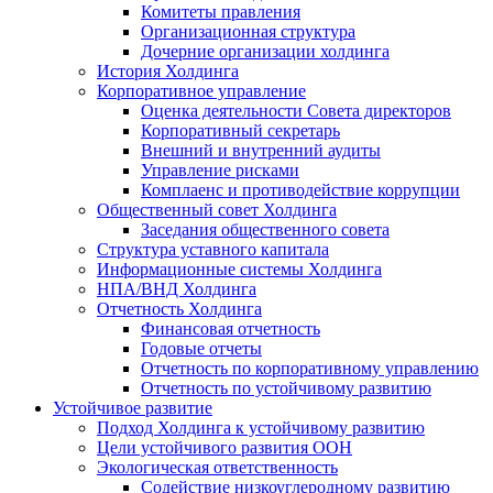
Комитеты правления
Организационная структура
Дочерние организации холдинга
История Холдинга
Корпоративное управление
Оценка деятельности Совета директоров
Корпоративный секретарь
Внешний и внутренний аудиты
Управление рисками
Комплаенс и противодействие коррупции
Общественный совет Холдинга
Заседания общественного совета
Структура уставного капитала
Информационные системы Холдинга
НПА/ВНД Холдинга
Отчетность Холдинга
Финансовая отчетность
Годовые отчеты
Отчетность по корпоративному управлению
Отчетность по устойчивому развитию
Устойчивое развитие
Подход Холдинга к устойчивому развитию
Цели устойчивого развития ООН
Экологическая ответственность
Содействие низкоуглеродному развитию