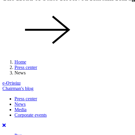
Home
Press center
News
е-Өтініш
Chairman's blog
Press center
News
Media
Corporate events