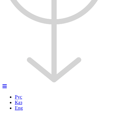
Рус
Қаз
Eng