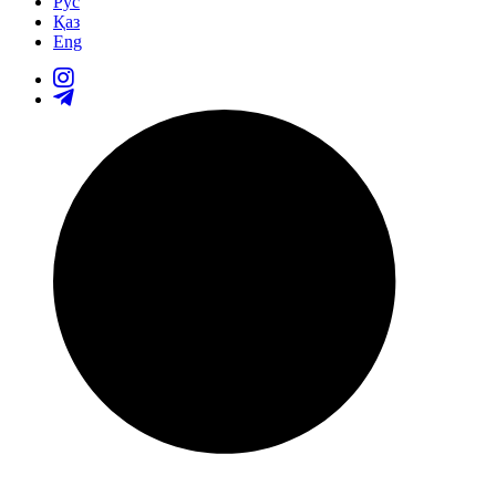
Рус
Қаз
Eng