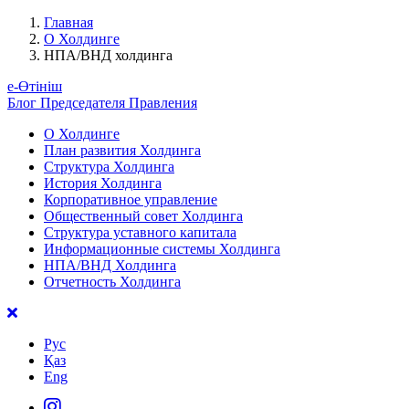
Главная
О Холдинге
НПА/ВНД холдинга
е-Өтініш
Блог Председателя Правления
О Холдинге
План развития Холдинга
Структура Холдинга
История Холдинга
Корпоративное управление
Общественный совет Холдинга
Структура уставного капитала
Информационные системы Холдинга
НПА/ВНД Холдинга
Отчетность Холдинга
Рус
Қаз
Eng