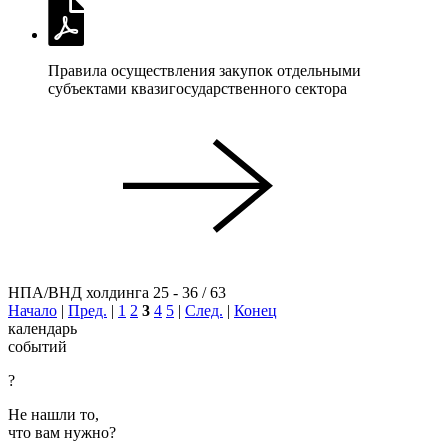
Правила осуществления закупок отдельными
субъектами квазигосударственного сектора
НПА/ВНД холдинга 25 - 36 / 63
Начало
|
Пред.
|
1
2
3
4
5
|
След.
|
Конец
календарь
событий
?
Не нашли то,
что вам нужно?