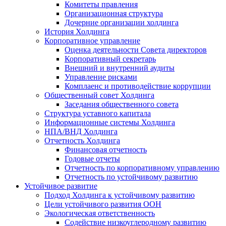
Комитеты правления
Организационная структура
Дочерние организации холдинга
История Холдинга
Корпоративное управление
Оценка деятельности Совета директоров
Корпоративный секретарь
Внешний и внутренний аудиты
Управление рисками
Комплаенс и противодействие коррупции
Общественный совет Холдинга
Заседания общественного совета
Структура уставного капитала
Информационные системы Холдинга
НПА/ВНД Холдинга
Отчетность Холдинга
Финансовая отчетность
Годовые отчеты
Отчетность по корпоративному управлению
Отчетность по устойчивому развитию
Устойчивое развитие
Подход Холдинга к устойчивому развитию
Цели устойчивого развития ООН
Экологическая ответственность
Содействие низкоуглеродному развитию