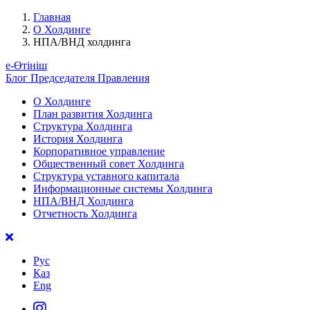
Главная
О Холдинге
НПА/ВНД холдинга
е-Өтініш
Блог Председателя Правления
О Холдинге
План развития Холдинга
Структура Холдинга
История Холдинга
Корпоративное управление
Общественный совет Холдинга
Структура уставного капитала
Информационные системы Холдинга
НПА/ВНД Холдинга
Отчетность Холдинга
Рус
Қаз
Eng