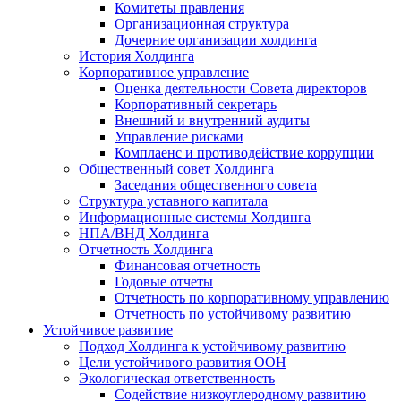
Комитеты правления
Организационная структура
Дочерние организации холдинга
История Холдинга
Корпоративное управление
Оценка деятельности Совета директоров
Корпоративный секретарь
Внешний и внутренний аудиты
Управление рисками
Комплаенс и противодействие коррупции
Общественный совет Холдинга
Заседания общественного совета
Структура уставного капитала
Информационные системы Холдинга
НПА/ВНД Холдинга
Отчетность Холдинга
Финансовая отчетность
Годовые отчеты
Отчетность по корпоративному управлению
Отчетность по устойчивому развитию
Устойчивое развитие
Подход Холдинга к устойчивому развитию
Цели устойчивого развития ООН
Экологическая ответственность
Содействие низкоуглеродному развитию