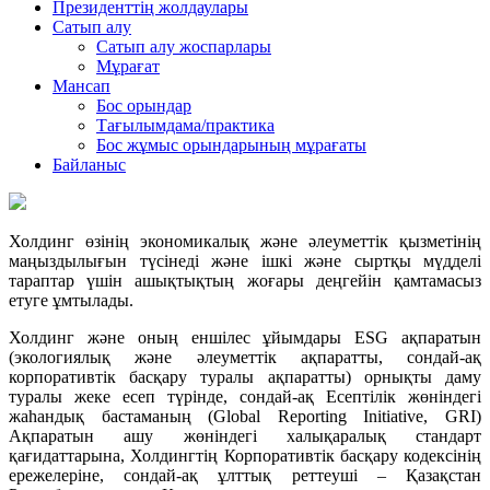
Президенттің жолдаулары
Сатып алу
Сатып алу жоспарлары
Мұрағат
Мансап
Бос орындар
Тағылымдама/практика
Бос жұмыс орындарының мұрағаты
Байланыс
Холдинг өзінің экономикалық және әлеуметтік қызметінің
маңыздылығын түсінеді және ішкі және сыртқы мүдделі
тараптар үшін ашықтықтың жоғары деңгейін қамтамасыз
етуге ұмтылады.
Холдинг және оның еншілес ұйымдары ESG ақпаратын
(экологиялық және әлеуметтік ақпаратты, сондай-ақ
корпоративтік басқару туралы ақпаратты) орнықты даму
туралы жеке есеп түрінде, сондай-ақ Есептілік жөніндегі
жаһандық бастаманың (Global Reporting Initiative, GRI)
Ақпаратын ашу жөніндегі халықаралық стандарт
қағидаттарына, Холдингтің Корпоративтік басқару кодексінің
ережелеріне, сондай-ақ ұлттық реттеуші – Қазақстан