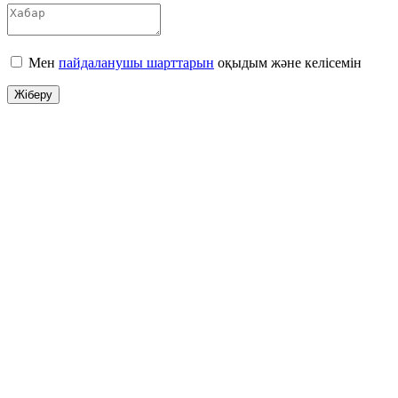
Мен
пайдаланушы шарттарын
оқыдым және келісемін
Жіберу