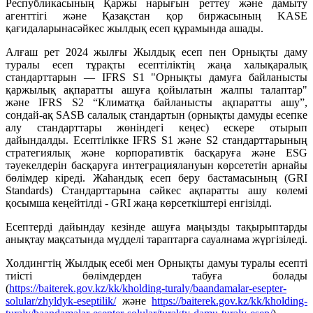
Республикасының Қаржы нарығын реттеу және дамыту
агенттігі және Қазақстан қор биржасының KASE
қағидаларынасәйкес жылдық есеп құрамында ашады.
Алғаш рет 2024 жылғы Жылдық есеп пен Орнықты даму
туралы есеп тұрақты есептіліктің жаңа халықаралық
стандарттарын — IFRS S1 "Орнықты дамуға байланысты
қаржылық ақпаратты ашуға қойылатын жалпы талаптар"
және IFRS S2 “Климатқа байланысты ақпаратты ашу”,
сондай-ақ SASB салалық стандартын (орнықты дамуды есепке
алу стандарттары жөніндегі кеңес) ескере отырып
дайындалды. Есептілікке IFRS S1 және S2 стандарттарының
стратегиялық және корпоративтік басқаруға және ESG
тәуекелдерін басқаруға интеграциялануын көрсететін арнайы
бөлімдер кіреді. Жаһандық есеп беру бастамасының (GRI
Standards) Стандарттарына сәйкес ақпаратты ашу көлемі
қосымша кеңейтілді - GRI жаңа көрсеткіштері енгізілді.
Есептерді дайындау кезінде ашуға маңызды тақырыптарды
анықтау мақсатында мүдделі тараптарға сауалнама жүргізіледі.
Холдингтің Жылдық есебі мен Орнықты дамуы туралы есепті
тиісті бөлімдерден табуға болады
(
https://baiterek.gov.kz/kk/kholding-turaly/baandamalar-esepter-
solular/zhyldyk-eseptilik/
және
https://baiterek.gov.kz/kk/kholding-