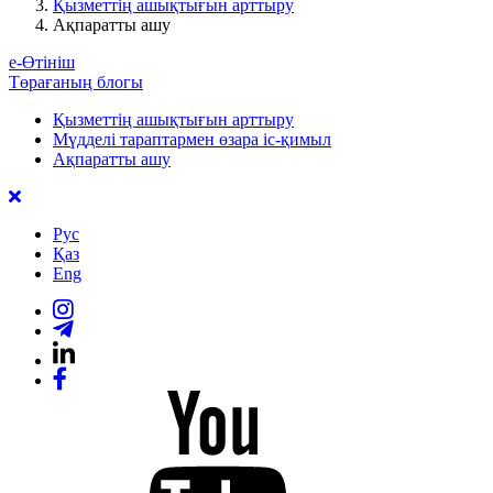
Қызметтің ашықтығын арттыру
Ақпаратты ашу
е-Өтініш
Төрағаның блогы
Қызметтің ашықтығын арттыру
Мүдделі тараптармен өзара іс-қимыл
Ақпаратты ашу
Рус
Қаз
Eng