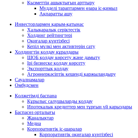
Қызметтің ашықтығын арттыру
Мүдделі тараптармен өзара іс-қимыл
Ақпаратты ашу
Инвесторлармен қарым-қатынас
Халықаралық серіктестік
Холдинг рейтингтері
Оқиғалар күнтізбесі
Кепіл мүлкі мен активтерін сату
Холдингтің қолдау құралдары
ШОБ қолдау көрсету және дамыту
Ірі бизнеске қолдау көрсету
Экспорттық қолдау
Агроөнеркәсіптік кешенді қаржыландыру
Сауалнамалар
Омбудсмен
Қолжетімді баспана
Құрылыс салушыларды қолдау
Ипотекалық кредиттер мен тұрғын үй қарыздары
Баспасөз орталығы
Жаңалықтар
Медиа
Корпоративтік іс-шаралар
Корпоративтік оқиғалар күнтізбесі