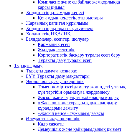
Комплаенс және сыбайлас жемқорлыққа
қарсы қимыл
Холдингтің қоғамдық кеңесі
Қоғамдық кеңестің отырыстары
Жарғылық капитал құрылымы
Холдингтің ақпараттық жүйелері
Холдингтің НҚА/ІНҚ
Баяндамалар, есептер, шолулар
Қаржылық есеп
Жылдық есептілік
Корпоративтік басқару туралы есеп беру
Тұрақты даму туралы есеп
Тұрақты даму
Тұрақты дамуға көзқарас
БҰҰ Тұрақты даму мақсаттары
Экологиялық жауапкершілік
Төмен көміртекті дамыту жөніндегі ұлттық
күн тәртібін орындауға жәрдемдесу
Жасыл және тұрақты жобаларды қолдау
«Жасыл» және тұрақты қаржыландыру
құралдарын дамыту
«Жасыл кеңсе» тұжырымдамасы
Әлеуметтік жауапкершілік
Кадр саясаты
Демеушілік және қайырымдылық қызмет