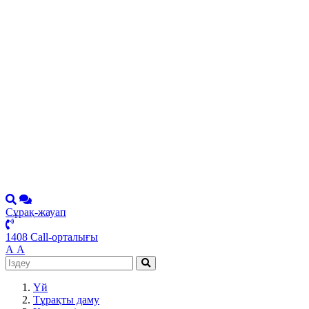
Сұрақ-жауап
1408 Call-орталығы
А
А
Үй
Тұрақты даму