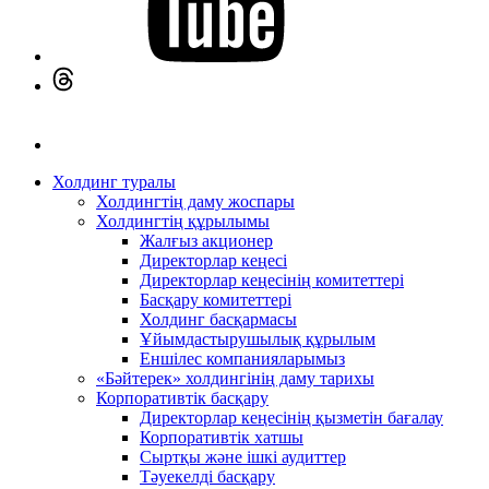
Холдинг туралы
Холдингтің даму жоспары
Холдингтің құрылымы
Жалғыз акционер
Директорлар кеңесі
Директорлар кеңесінің комитеттері
Басқару комитеттері
Холдинг басқармасы
Ұйымдастырушылық құрылым
Еншілес компанияларымыз
«Бәйтерек» холдингінің даму тарихы
Корпоративтік басқару
Директорлар кеңесінің қызметін бағалау
Корпоративтік хатшы
Сыртқы және ішкі аудиттер
Тәуекелді басқару