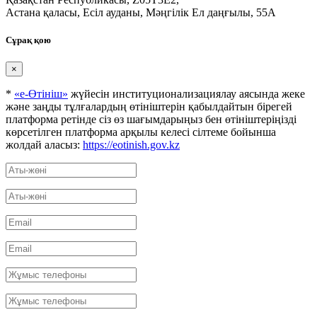
Астана қаласы, Есіл ауданы, Мәңгілік Ел даңғылы, 55А
Сұрақ қою
×
*
«е-Өтініш»
жүйесін институционализациялау аясында жеке
және заңды тұлғалардың өтініштерін қабылдайтын бірегей
платформа ретінде сіз өз шағымдарыңыз бен өтініштеріңізді
көрсетілген платформа арқылы келесі сілтеме бойынша
жолдай аласыз:
https://eotinish.gov.kz