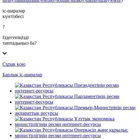
turaly/baandamalar-esepter-solular/turakty-damu-turaly-esep/
)
іс-шаралар
күнтізбесі
?
Іздегеніңізді
таппадыңыз ба?
Сұрақ қою
Барлық іс-шаралар